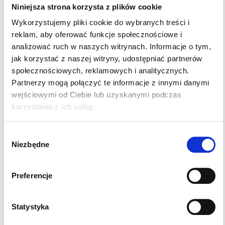
organizacja ruchu mogą się zmieniać.
Niniejsza strona korzysta z plików cookie
Wykorzystujemy pliki cookie do wybranych treści i
Możesz też wybrać drugą placówkę Be Active
reklam, aby oferować funkcje społecznościowe i
przy ul. Zachodniej 27, jeśli konkretna usługa lub
specjalista jest dostępny właśnie tam albo jeśli
analizować ruch w naszych witrynach. Informacje o tym,
wygodniej Ci dojechać w stronę Ruczaju.
jak korzystać z naszej witryny, udostępniać partnerów
społecznościowych, reklamowych i analitycznych.
Partnerzy mogą połączyć te informacje z innymi danymi
wejściowymi od Ciebie lub uzyskanymi podczas
korzystania z ich usług.
Wybór
Niezbędne
zgody
Preferencje
Statystyka