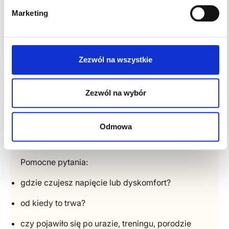
Marketing
Jak wybrać właściwą usługę?
Zezwól na wszystkie
Jeśli wiesz, czego potrzebujesz — możesz od
razu wybrać konkretną usługę i specjalistę w
Zezwól na wybór
systemie rezerwacji.
Jeśli nie masz pewności, najlepiej zacząć od
Odmowa
konsultacji fizjoterapeutycznej albo
skontaktować się z recepcją.
Pomocne pytania:
gdzie czujesz napięcie lub dyskomfort?
od kiedy to trwa?
czy pojawiło się po urazie, treningu, porodzie