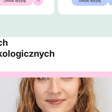
Umów wizytę
Umów wizytę
ch
ekologicznych