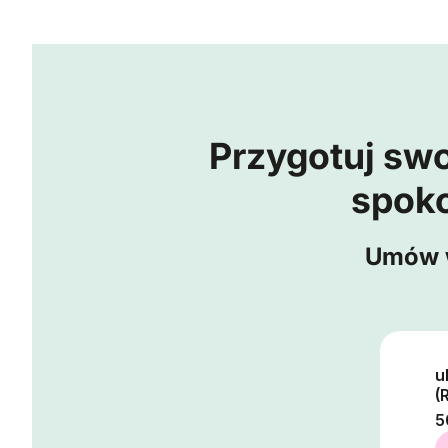
Przygotuj swo
spoko
Umów w
u
(
5