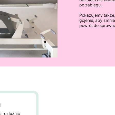
po zabiegu.
Pokazujemy także, 
gojenie, aby zmnie
powrót do sprawno
u
 rozluźnić