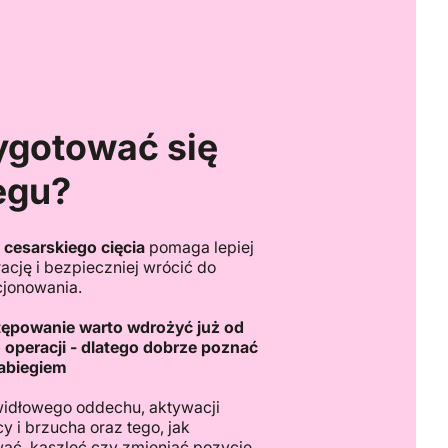
ygotować się
egu?
 cesarskiego cięcia
pomaga lepiej
ację i bezpieczniej wrócić do
cjonowania.
ępowanie warto wdrożyć już od
 operacji - dlatego dobrze poznać
zabiegiem
idłowego oddechu, aktywacji
y i brzucha oraz tego, jak
ać, kaszleć czy zmieniać pozycję