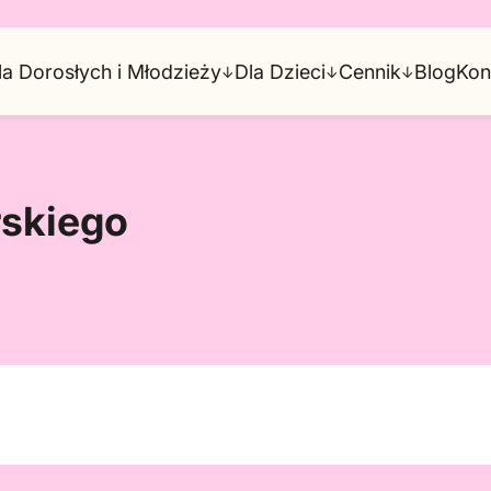
la Dorosłych i Młodzieży
Dla Dzieci
Cennik
Blog
Kon
↓
↓
↓
rskiego