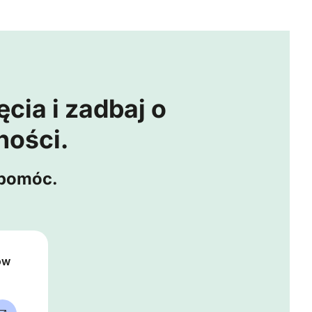
cia i zadbaj o
ności.
 pomóc.
ów