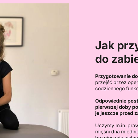
Jak prz
do zabi
Przygotowanie do
przejść przez oper
codziennego funk
Odpowiednie post
pierwszej doby po
je jeszcze przed 
Uczymy m.in. praw
mięśni dna miednic
bezpiecznie wstaw