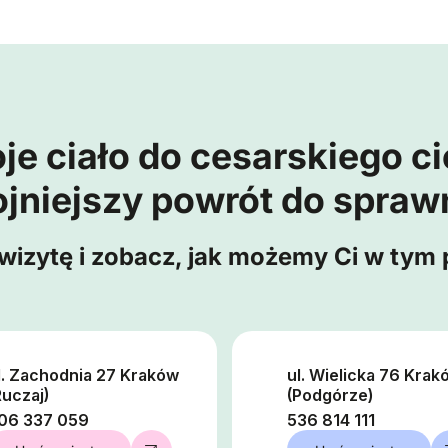
je ciało do cesarskiego cię
jniejszy powrót do spraw
izytę i zobacz, jak możemy Ci w tym
l. Zachodnia 27 Kraków
ul. Wielicka 76 Krak
Ruczaj)
(Podgórze)
06 337 059
536 814 111