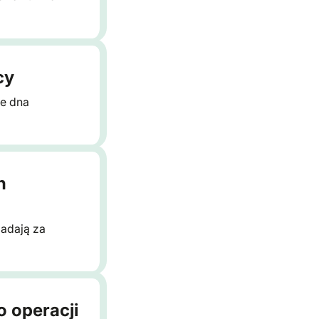
cy
ie dna
h
iadają za
 operacji