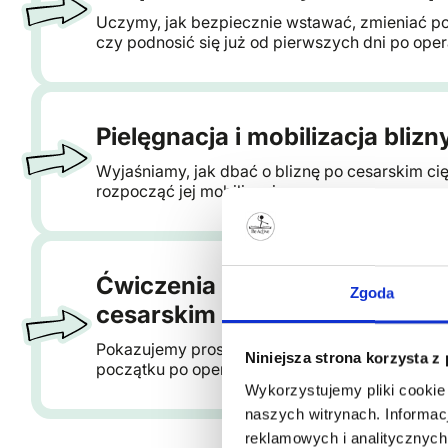
Uczymy, jak bezpiecznie wstawać, zmieniać po
czy podnosić się już od pierwszych dni po opera
Pielęgnacja i mobilizacja blizn
Wyjaśniamy, jak dbać o bliznę po cesarskim cię
rozpocząć jej mobilizację.
Ćwiczenia na pierwsze dni po
Zgoda
cesarskim cięciu
Pokazujemy proste ćwiczenia, które można wy
Niniejsza strona korzysta z
początku po operacji.
Wykorzystujemy pliki cookie
naszych witrynach. Informac
reklamowych i analitycznych