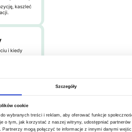
zycję, kaszleć
cji.
y
ciu i kiedy
Szczegóły
konywać już na
 plików cookie
 do wybranych treści i reklam, aby oferować funkcje społecznoś
je o tym, jak korzystać z naszej witryny, udostępniać partneró
. Partnerzy mogą połączyć te informacje z innymi danymi wejśc