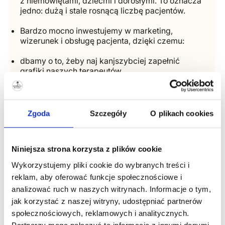
z niemowlętami, dziećmi i dorosłymi. To oznacza
jedno: dużą i stale rosnącą liczbę pacjentów.
Bardzo mocno inwestujemy w marketing,
wizerunek i obsługę pacjenta, dzięki czemu:
dbamy o to, żeby naj kanjszybciej zapełnić
grafiki naszych terapeutów
możesz skupić się wyłącznie na terapii,
Co oferujemy?
Zgoda
Szczegóły
O plikach cookies
pomoc w budowaniu grafików – pomagamy od
pierwszych dni w budowaniu Twojej bazy
Niniejsza strona korzysta z plików cookie
pacjentów.
Wykorzystujemy pliki cookie do wybranych treści i
elastyczny grafik, dopasowany do Ciebie i
reklam, aby oferować funkcje społecznościowe i
Twoich możliwości
analizować ruch w naszych witrynach. Informacje o tym,
nowoczesne, klimatyzowane gabinety i bardzo
jak korzystać z naszej witryny, udostępniać partnerów
dobre wyposażenie
społecznościowych, reklamowych i analitycznych.