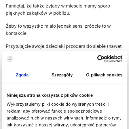
Pamiętaj, że także żyjący w mieście mamy sporo
pięknych zakątków w pobliżu.
Żeby to wszystko miało jednak sens, zróbcie to w
kontakcie!
Przytulajcie swoje dzieciaki przodem do siebie (nawet
te wyrośnięte), całujcie je w czółko i stópki. Pamiętaj,
że to ogromne doświadczenie dotyku jest ważne w
każdym wieku, a skóra to ogromny narząd
prioprocepcji (czyli czucia głębokiego).
Zgoda
Szczegóły
O plikach cookies
Nie zapominaj także, że jeżeli Twoja pociecha ma
problem z przytulaniem (czy jest noworodkiem czy
Niniejsza strona korzysta z plików cookie
starszakiem) trzeba się temu przyjrzeć!
Wykorzystujemy pliki cookie do wybranych treści i
reklam, aby oferować funkcje społecznościowe i
Kontakt skóra do skóry jest dla nas czymś bardzo
analizować ruch w naszych witrynach. Informacje o tym,
pierwotnym, budującym więź, poczucie
jak korzystać z naszej witryny, udostępniać partnerów