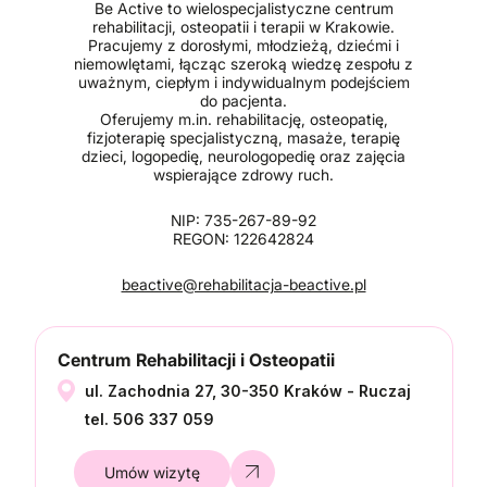
Be Active to wielospecjalistyczne centrum
rehabilitacji, osteopatii i terapii w Krakowie.
Pracujemy z dorosłymi, młodzieżą, dziećmi i
niemowlętami, łącząc szeroką wiedzę zespołu z
uważnym, ciepłym i indywidualnym podejściem
do pacjenta.
Oferujemy m.in. rehabilitację, osteopatię,
fizjoterapię specjalistyczną, masaże, terapię
dzieci, logopedię, neurologopedię oraz zajęcia
wspierające zdrowy ruch.
NIP: 735-267-89-92
REGON: 122642824
beactive@rehabilitacja-beactive.pl
Centrum Rehabilitacji i Osteopatii
ul. Zachodnia 27, 30-350 Kraków - Ruczaj
tel. 506 337 059
Umów wizytę