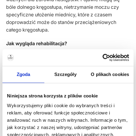
bóle dolnego kręgosłupa, nietrzymanie moczu czy
specyficzne ułożenie miednicy, które z czasem
doprowadzić może do stanów przeciążeniowych
całego kręgosłupa.
Jak wygląda rehabilitacja?
Wszystko zależy od zaawansowania problemu, czasu,
który upłynął i kompensacji, które organizm zbudowł w
międzyczasie.
Zgoda
Szczegóły
O plikach cookies
Zaczniemy więc od oceny Twojego problemu. Skupimy
się nie tylko na mięśniach brzucha, ale na całej Twojej
Niniejsza strona korzysta z plików cookie
sylwetce.
Wykorzystujemy pliki cookie do wybranych treści i
reklam, aby oferować funkcje społecznościowe i
Następnym krokiem jest dobór terapii z zakresu
analizować ruch w naszych witrynach. Informacje o tym,
rehabilitacji i osteopatii.
jak korzystać z naszej witryny, udostępniać partnerów
społecznościowych, reklamowych i analitycznych.