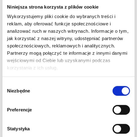
Niniejsza strona korzysta z plików cookie
Wykorzystujemy pliki cookie do wybranych treści i
reklam, aby oferować funkcje społecznościowe i
analizować ruch w naszych witrynach. Informacje o tym,
jak korzystać z naszej witryny, udostępniać partnerów
społecznościowych, reklamowych i analitycznych.
Partnerzy mogą połączyć te informacje z innymi danymi
wejściowymi od Ciebie lub uzyskanymi podczas
korzystania z ich usług.
Wybór
mgr Anna Bełdowska
Niezbędne
zgody
Rehabilitacja niemowląt i dzieci
Fizjoterapia z elementami SI
Lokalizacja: Wielicka 76
Preferencje
Umów się na wizytę:
Wielicka 76
Statystyka