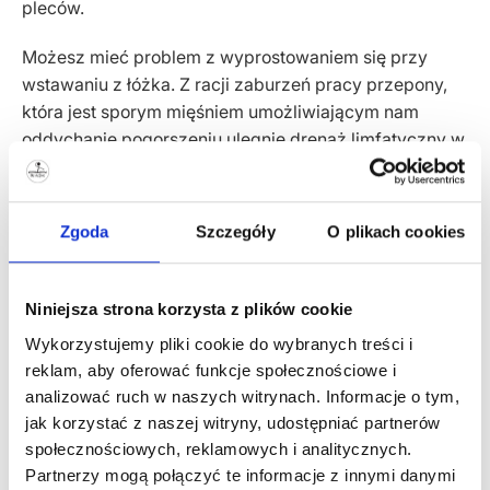
pleców.
Możesz mieć problem z wyprostowaniem się przy
wstawaniu z łóżka. Z racji zaburzeń pracy przepony,
która jest sporym mięśniem umożliwiającym nam
oddychanie pogorszeniu ulegnie drenaż limfatyczny w
naszym ciele. Co za tym idzie, możesz odczuwać np.
drętwienia rąk czy bóle głowy. Jak widać, to co dzieje
się w naszym brzuchu ma wpływ na cały nasz
Zgoda
Szczegóły
O plikach cookies
organizm i na nasze samopoczucie.
Omawiany problem niesie za sobą szereg
Niniejsza strona korzysta z plików cookie
konsekwencji, nie tylko w obrębie układu
Wykorzystujemy pliki cookie do wybranych treści i
pokarmowego, ale także po czasie: mięśniowego,
reklam, aby oferować funkcje społecznościowe i
kostnego czy nerwowego. Dlatego tak bardzo ważne
analizować ruch w naszych witrynach. Informacje o tym,
jest całościowe podejście do leczenia zespołu jelita
jak korzystać z naszej witryny, udostępniać partnerów
drażliwego. Współpraca specjalistów z zakresu:
społecznościowych, reklamowych i analitycznych.
Partnerzy mogą połączyć te informacje z innymi danymi
dietetyki