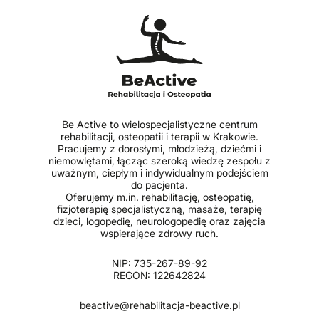
Be Active to wielospecjalistyczne centrum
rehabilitacji, osteopatii i terapii w Krakowie.
Pracujemy z dorosłymi, młodzieżą, dziećmi i
niemowlętami, łącząc szeroką wiedzę zespołu z
uważnym, ciepłym i indywidualnym podejściem
do pacjenta.
Oferujemy m.in. rehabilitację, osteopatię,
fizjoterapię specjalistyczną, masaże, terapię
dzieci, logopedię, neurologopedię oraz zajęcia
wspierające zdrowy ruch.
NIP: 735-267-89-92
REGON: 122642824
beactive@rehabilitacja-beactive.pl