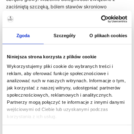
zaciśniętą szczęką, bólem stawów skroniowo
żuchwowych, w tym bruksizm, zgrzytanie, ścieranie
zębów, są często wywołane skutkami stresu. Z pomocą
terapeutów od rehabilitacji stomatologicznej można
Zgoda
Szczegóły
O plikach cookies
skutecznie uwolnić i poprawić twój komfort życia.
04.
Niniejsza strona korzysta z plików cookie
Ruch i ćwiczenia
Wykorzystujemy pliki cookie do wybranych treści i
reklam, aby oferować funkcje społecznościowe i
Inną metodą na walkę z jesienną chandrą i skutkami
analizować ruch w naszych witrynach. Informacje o tym,
stresu to ruch i ćwiczenia.
jak korzystać z naszej witryny, udostępniać partnerów
społecznościowych, reklamowych i analitycznych.
Pamiętaj o możliwości indywidualnych ćwiczeń
Partnerzy mogą połączyć te informacje z innymi danymi
dostosowanych do Twoich potrzeb.
wejściowymi od Ciebie lub uzyskanymi podczas
korzystania z ich usług.
Jeżeli męczysz się pracując zdalnie z domu – zapisz
się na ćwiczenia grupowe lub umów się na
indywidualne ćwiczenia z fizjoterapeutą. Opracujcie
Wybór