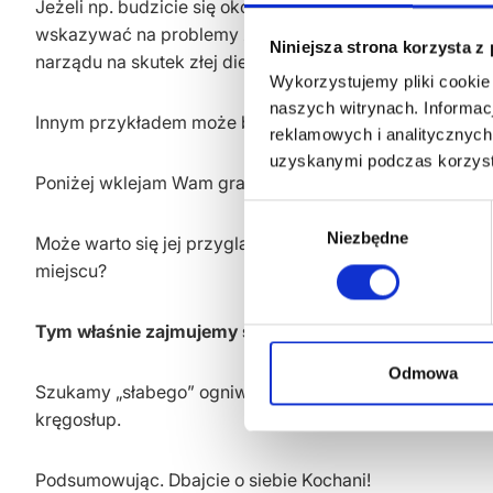
Jeżeli np. budzicie się około 3-4 rano i dręczą Was różn
wskazywać na problemy z wątrobą. Nie muszą to być p
Niniejsza strona korzysta z
narządu na skutek złej diety czy przyjmowania zbyt duże
Wykorzystujemy pliki cookie
naszych witrynach. Informac
Innym przykładem może być kaszel nasilający się nocą, l
reklamowych i analitycznych
uzyskanymi podczas korzysta
Poniżej wklejam Wam grafikę z mapą pracy narządów.
Wybór
Niezbędne
zgody
Może warto się jej przyglądnąć? Może nasze bóle głow
miejscu?
Tym właśnie zajmujemy się na co dzień w Be Active.
Odmowa
Szukamy „słabego” ogniwa zaburzającego pracę systemu. 
kręgosłup.
Podsumowując. Dbajcie o siebie Kochani!