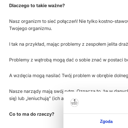
Dlaczego to takie ważne?
Nasz organizm to sieć połączeń! Nie tylko kostno-st
Twojego organizmu.
I tak na przykład, mając problemy z zespołem jelita dr
Problemy z wątrobą mogą dać o sobie znać w postaci b
A wzdęcia mogą nasilać Twój problem w obrębie dolneg
Nasze narządy mają swój rytm. Oznacza to, że w danych
się) lub „leniuchują” (ich aktywność jest zmniejszona).
Co to ma do rzeczy?
Zgoda