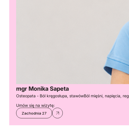
mgr Monika Sapeta
Osteopata - Ból kręgosłupa, stawów
Ból mięśni, napięcia, re
Umów się na wizytę:
Zachodnia 27