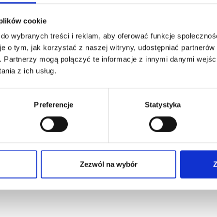
e myśli, lub po prostu chce Wam się pić, może to
oważne zaburzenia, ale zwykłe przeciążenie
 plików cookie
j ilości leków.
 do wybranych treści i reklam, aby oferować funkcje społecznoś
je o tym, jak korzystać z naszej witryny, udostępniać partneró
ub częstsze bieganie do toalety na siusiu po pracy.
. Partnerzy mogą połączyć te informacje z innymi danymi wejśc
nia z ich usług.
Preferencje
Statystyka
y czy kręgosłupa mają podłoże w zupełnie innym
Zezwól na wybór
Z
I uwierzcie mi. Bardzo często nie jest to