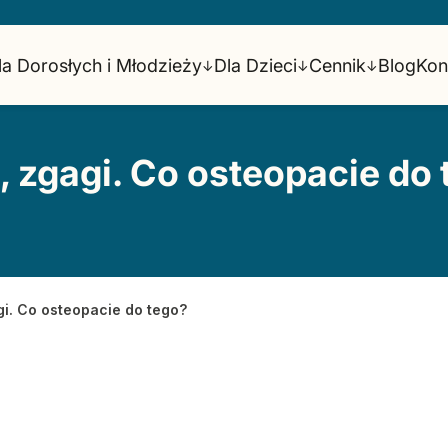
la Dorosłych i Młodzieży
Dla Dzieci
Cennik
Blog
Kon
↓
↓
↓
, zgagi. Co osteopacie do
gi. Co osteopacie do tego?