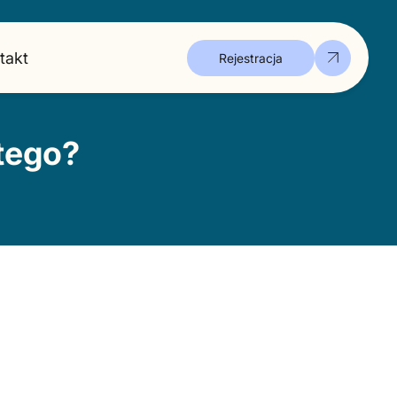
takt
Rejestracja
 tego?