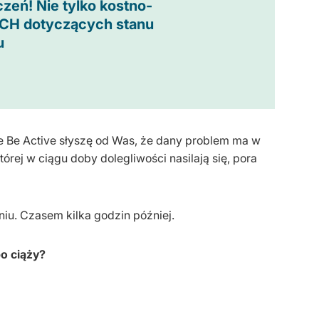
zeń! Nie tylko kostno-
CH dotyczących stanu
u
 Be Active słyszę od Was, że dany problem ma w
ej w ciągu doby dolegliwości nasilają się, pora
iu. Czasem kilka godzin później.
po ciąży?