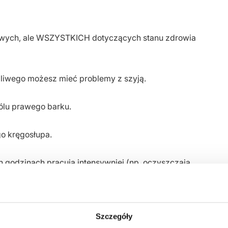
awowych, ale WSZYSTKICH dotyczących stanu zdrowia
ażliwego możesz mieć problemy z szyją.
ólu prawego barku.
o kręgosłupa.
 godzinach pracują intensywniej (np. oczyszczają
Szczegóły