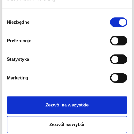
Wybór
Niezbędne
zgody
Preferencje
Statystyka
Marketing
Zezwól na wszystkie
mgr Maria Lenart-Korczyk
Osteopata - Ból kręgosłupa, stawów
Ból mięśni, napięcia, regeneracja
Zezwól na wybór
Lokalizacja: Zachodnia 27
Lokalizacja: Wielicka 76
Osteopatia niemowląt i dzieci