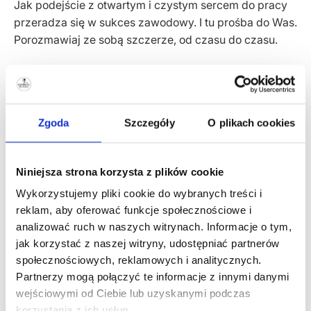
Jak podejście z otwartym i czystym sercem do pracy
przeradza się w sukces zawodowy. I tu prośba do Was.
Porozmawiaj ze sobą szczerze, od czasu do czasu.
Pytaj!
Może trafisz na kogoś kto pomoże Ci rozwiązać Twój
problem. Nie okłamuj się, bo nie tędy droga... Twoje
Zgoda
Szczegóły
O plikach cookies
zdrowie prędzej czy później Ci to pokaże czy to bólem
głowy, kłuciem w klatce piersiowej czy obolałym
kręgosłupem.
Niniejsza strona korzysta z plików cookie
Wykorzystujemy pliki cookie do wybranych treści i
Żyj świadomie. Niewiedza nie zwalnia Cię z
reklam, aby oferować funkcje społecznościowe i
odpowiedzialności i konsekwencji.
analizować ruch w naszych witrynach. Informacje o tym,
jak korzystać z naszej witryny, udostępniać partnerów
Specjaliści, którzy pomogą w tych
społecznościowych, reklamowych i analitycznych.
Partnerzy mogą połączyć te informacje z innymi danymi
dolegliwościach
wejściowymi od Ciebie lub uzyskanymi podczas
korzystania z ich usług.