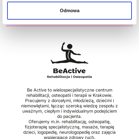
Umów się na wizytę:
Odmowa
Wielicka 76
Zachodnia 27
Be Active to wielospecjalistyczne centrum
rehabilitacji, osteopatii i terapii w Krakowie.
Pracujemy z dorosłymi, młodzieżą, dziećmi i
niemowlętami, łącząc szeroką wiedzę zespołu z
uważnym, ciepłym i indywidualnym podejściem
do pacjenta.
Oferujemy m.in. rehabilitację, osteopatię,
fizjoterapię specjalistyczną, masaże, terapię
dzieci, logopedię, neurologopedię oraz zajęcia
wspierające zdrowy ruch.