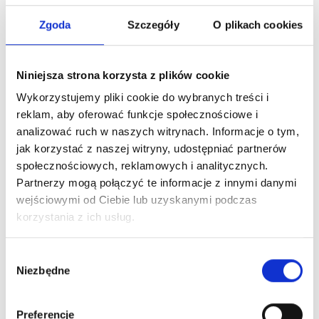
miednicę i mięśnie dna miednicy wcześniej. Wzmocnić
to, co wymaga wzmocnienia. Rozluźnić to, co jest w
Zgoda
Szczegóły
O plikach cookies
nadmiernym napięciu. Nauczyć ciało lepszej pracy z
oddechem i ruchem. Zobaczysz, o ile łatwiej może być
poruszać się na co dzień.
Niniejsza strona korzysta z plików cookie
Wykorzystujemy pliki cookie do wybranych treści i
Dlaczego diagnoza jest ważna?
reklam, aby oferować funkcje społecznościowe i
analizować ruch w naszych witrynach. Informacje o tym,
Bardzo ważna jest odpowiednia ocena problemu. Jeśli
jak korzystać z naszej witryny, udostępniać partnerów
lekarz ginekolog nie widzi przeciwwskazań ze swojej
społecznościowych, reklamowych i analitycznych.
strony, warto skonsultować się z fizjoterapeutą lub
Partnerzy mogą połączyć te informacje z innymi danymi
osteopatą, który pracuje z kobietami w ciąży. Podczas
wejściowymi od Ciebie lub uzyskanymi podczas
wizyty terapeuta może sprawdzić, czy problem
korzystania z ich usług.
dotyczy bardziej:
Wybór
stawu biodrowego,
Niezbędne
zgody
stawu krzyżowo biodrowego,
Preferencje