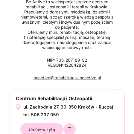
Be Active to wielospecjalistyczne centrum
rehabilitacji, osteopatii i terapii w Krakowie.
Pracujemy z dorosłymi, młodzieżą, dziećmi i
niemowlętami, łącząc szeroką wiedzę zespołu z
uważnym, ciepłym i indywidualnym podejściem
do pacjenta.
Oferujemy m.in. rehabilitację, osteopatię,
fizjoterapię specjalistyczną, masaże, terapię
dzieci, logopedię, neurologopedię oraz zajęcia
wspierające zdrowy ruch.
NIP: 735-267-89-92
REGON: 122642824
beactive@rehabilitacja-beactive.pl
Centrum Rehabilitacji i Osteopatii
ul. Zachodnia 27, 30-350 Kraków - Ruczaj
tel. 506 337 059
Umów wizytę