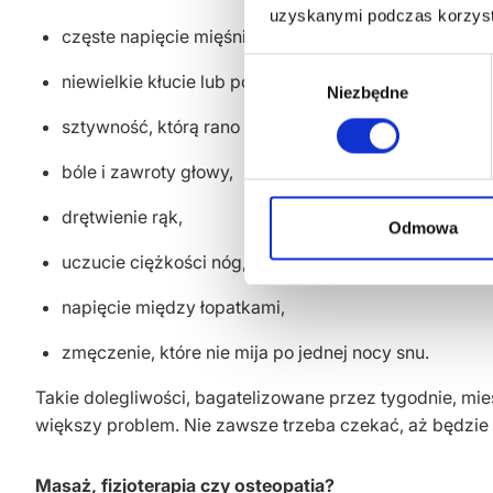
uzyskanymi podczas korzysta
częste napięcie mięśni karku,
Wybór
niewielkie kłucie lub pobolewanie dolnych pleców,
Niezbędne
zgody
sztywność, którą rano trzeba „rozchodzić”,
bóle i zawroty głowy,
drętwienie rąk,
Odmowa
uczucie ciężkości nóg,
napięcie między łopatkami,
zmęczenie, które nie mija po jednej nocy snu.
Takie dolegliwości, bagatelizowane przez tygodnie, mie
większy problem. Nie zawsze trzeba czekać, aż będzie
Masaż, fizjoterapia czy osteopatia?