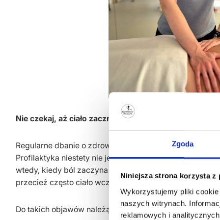
Nie czekaj, aż ciało zacznie krzyczeć
Zgoda
Regularne dbanie o zdrowie fizyczne i psychiczne moż
Profilaktyka niestety nie jest mocną stroną większości
wtedy, kiedy ból zaczyna przeszkadzać w pracy, śnie,
Niniejsza strona korzysta z
przecież często ciało wcześniej daje nam sygnały.
Wykorzystujemy pliki cookie
naszych witrynach. Informac
Do takich objawów należą:
reklamowych i analitycznych