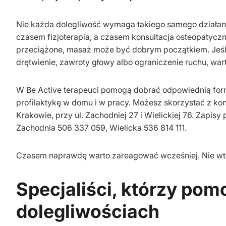
Nie każda dolegliwość wymaga takiego samego działa
czasem fizjoterapia, a czasem konsultacja osteopatyczna
przeciążone, masaż może być dobrym początkiem. Jeśli 
drętwienie, zawroty głowy albo ograniczenie ruchu, war
W Be Active terapeuci pomogą dobrać odpowiednią for
profilaktykę w domu i w pracy. Możesz skorzystać z ko
Krakowie, przy ul. Zachodniej 27 i Wielickiej 76. Zapisy
Zachodnia 506 337 059, Wielicka 536 814 111.
Czasem naprawdę warto zareagować wcześniej. Nie wted
Specjaliści, którzy pom
dolegliwościach