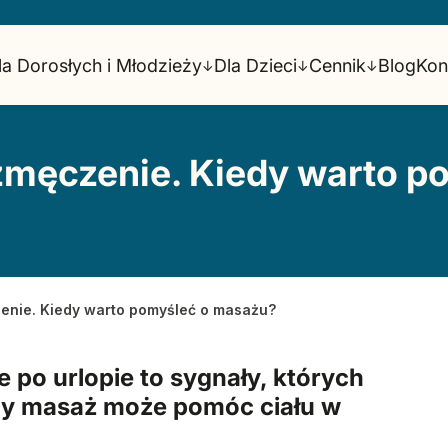
la Dorosłych i Młodzieży
Dla Dzieci
Cennik
Blog
Kon
↓
↓
↓
i zmęczenie. Kiedy warto 
zenie. Kiedy warto pomyśleć o masażu?
e po urlopie to sygnały, których
edy masaż może pomóc ciału w