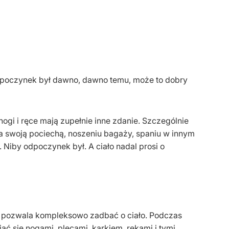
by odpoczynek był dawno, dawno temu, może to dobry
nogi i ręce mają zupełnie inne zdanie. Szczególnie
u za swoją pociechą, noszeniu bagaży, spaniu w innym
. Niby odpoczynek był. A ciało nadal prosi o
pozwala kompleksowo zadbać o ciało. Podczas
ąć się nogami, plecami, karkiem, rękami i tymi