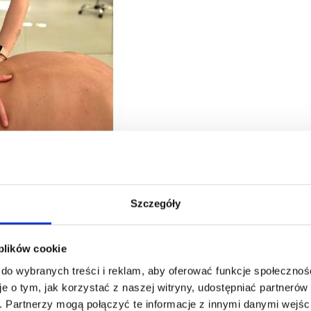
Szczegóły
e pomóc uniknąć wielu problemów w przyszłości.
 z nas. Zwykle zgłaszamy się po pomoc dopiero
 aktywności albo zwykłym funkcjonowaniu. A
 plików cookie
 do wybranych treści i reklam, aby oferować funkcje społecznoś
je o tym, jak korzystać z naszej witryny, udostępniać partneró
. Partnerzy mogą połączyć te informacje z innymi danymi wejśc