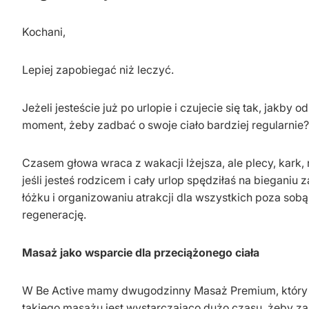
Kochani,
Lepiej zapobiegać niż leczyć.
Jeżeli jesteście już po urlopie i czujecie się tak, jak
moment, żeby zadbać o swoje ciało bardziej regularnie?
Czasem głowa wraca z wakacji lżejsza, ale plecy, kark, 
jeśli jesteś rodzicem i cały urlop spędziłaś na biegani
łóżku i organizowaniu atrakcji dla wszystkich poza sobą
regenerację.
Masaż jako wsparcie dla przeciążonego ciała
W Be Active mamy dwugodzinny Masaż Premium, który 
takiego masażu jest wystarczająco dużo czasu, żeby zaj