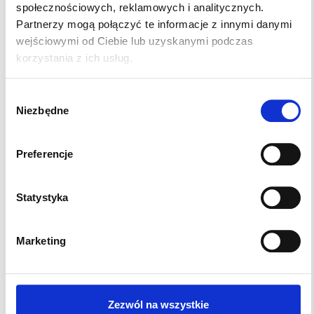
społecznościowych, reklamowych i analitycznych.
Partnerzy mogą połączyć te informacje z innymi danymi
ul. Wielicka 76, Kraków
wejściowymi od Ciebie lub uzyskanymi podczas
(Podgórze)
korzystania z ich usług.
tel. 536 814 111
Umów wizytę
Wybór
Niezbędne
zgody
Specjalistka do której możesz
Preferencje
zapisać swoje dziecko
Statystyka
Marketing
Zezwól na wszystkie