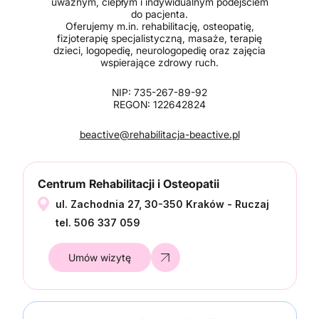
uważnym, ciepłym i indywidualnym podejściem
do pacjenta.
Oferujemy m.in. rehabilitację, osteopatię,
fizjoterapię specjalistyczną, masaże, terapię
dzieci, logopedię, neurologopedię oraz zajęcia
wspierające zdrowy ruch.
NIP: 735-267-89-92
REGON: 122642824
beactive@rehabilitacja-beactive.pl
Centrum Rehabilitacji i Osteopatii
ul. Zachodnia 27, 30-350 Kraków - Ruczaj
tel. 506 337 059
Umów wizytę