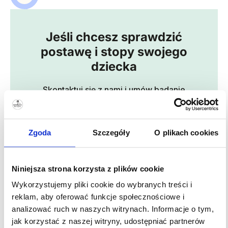
sposób obciążania.
Na koniec omawiamy wyniki i tłumaczymy, czy
potrzebna jest dalsza praca, ćwiczenia lub
konsultacja.
Jeśli chcesz sprawdzić
postawę i stopy swojego
dziecka
Skontaktuj się z nami i umów badanie
przesiewowe.
Rezerwuj telefonicznie lub online
Zgoda
Szczegóły
O plikach cookies
ul. Zachodnia 27, Kraków
(Ruczaj)
Niniejsza strona korzysta z plików cookie
tel. 506 337 059
Wykorzystujemy pliki cookie do wybranych treści i
Umów wizytę
reklam, aby oferować funkcje społecznościowe i
analizować ruch w naszych witrynach. Informacje o tym,
jak korzystać z naszej witryny, udostępniać partnerów