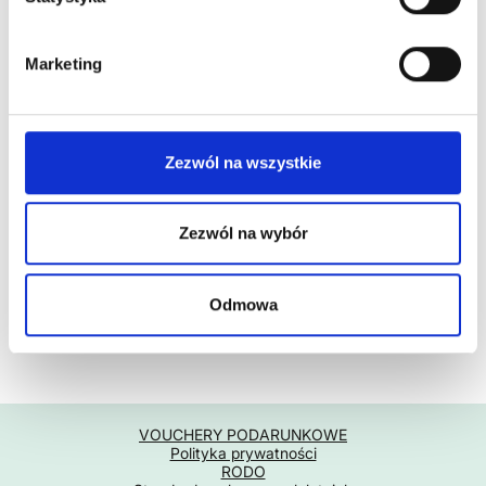
tel. 536 814 111
Marketing
Umów wizytę
Zezwól na wszystkie
Bank ING
51 1050 1445 1000 0091 0262 7537
Istnieje możliwość rozliczenia się za zabiegi poprzez
terminal płatniczy.
Zezwól na wybór
Nasi specjaliści w Be Active przyjmują:
Odmowa
Poniedziałek
– Piątek
Sobota
07:00 – 21:00
07:00 – 14:00
VOUCHERY PODARUNKOWE
Polityka prywatności
RODO