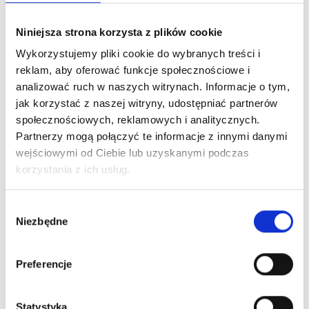
fizjoterapię specjalistyczną, masaże, terapię
dzieci, logopedię, neurologopedię oraz zajęcia
wspierające zdrowy ruch.
Niniejsza strona korzysta z plików cookie
Wykorzystujemy pliki cookie do wybranych treści i
NIP: 735-267-89-92
REGON: 122642824
reklam, aby oferować funkcje społecznościowe i
analizować ruch w naszych witrynach. Informacje o tym,
beactive@rehabilitacja-beactive.pl
jak korzystać z naszej witryny, udostępniać partnerów
społecznościowych, reklamowych i analitycznych.
Partnerzy mogą połączyć te informacje z innymi danymi
Centrum Rehabilitacji i Osteopatii
wejściowymi od Ciebie lub uzyskanymi podczas
ul. Zachodnia 27, 30-350 Kraków - Ruczaj
korzystania z ich usług.
tel. 506 337 059
Wybór
Umów wizytę
Niezbędne
zgody
Preferencje
Centrum Osteopatii Rehabilitacji i Ruchu
ul. Wielicka 76, 30-552 Kraków - Podgórze
Statystyka