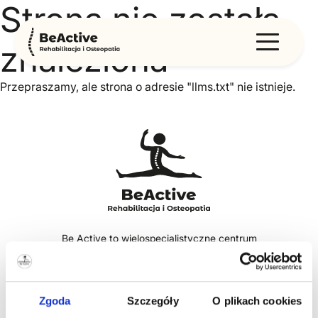
Strona nie została
znaleziona
Przepraszamy, ale strona o adresie "llms.txt" nie istnieje.
Be Active to wielospecjalistyczne centrum
rehabilitacji, osteopatii i terapii w Krakowie.
Pracujemy z dorosłymi, młodzieżą, dziećmi i
niemowlętami, łącząc szeroką wiedzę zespołu z
uważnym, ciepłym i indywidualnym podejściem
do pacjenta.
Zgoda
Szczegóły
O plikach cookies
Oferujemy m.in. rehabilitację, osteopatię,